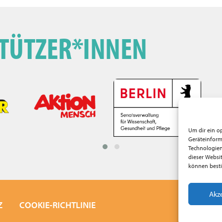
TÜTZER*INNEN
Um dir ein o
Geräteinform
Technologien
dieser Websi
können best
Akz
Z
COOKIE-RICHTLINIE