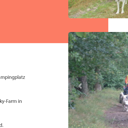
ampingplatz
Previous
ky-Farm in
d.